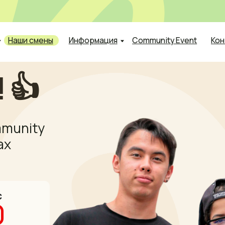
е
 смены
Информация
Community Event
Контакты

ity