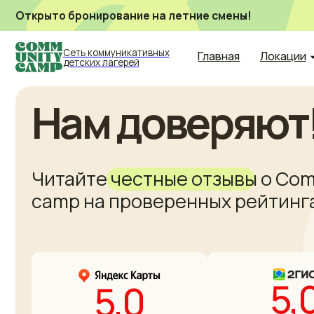
Открыто бронирование на летние смены!
Сеть коммуникативных
Главная
Локации
Наши
детских лагерей
Нам доверяют! 
Читайте честные отзывы о Commun
camp на проверенных рейтингах
5,0
5,0
оставить отзыв
оставить отзыв