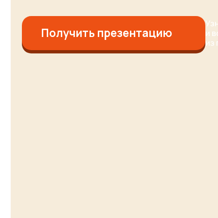
Получить презентацию
и возмож
из подро