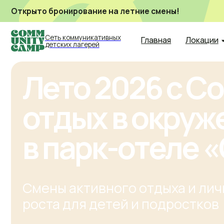
Открыто бронирование на летние смены!
Сеть коммуникативных
Главная
Локации
Наши
детских лагерей
Лето 2026 с Co
отдых в окружен
в парк-отеле «С
Смены активного отдыха и личнос
роста для детей и подростков
Узнайте 