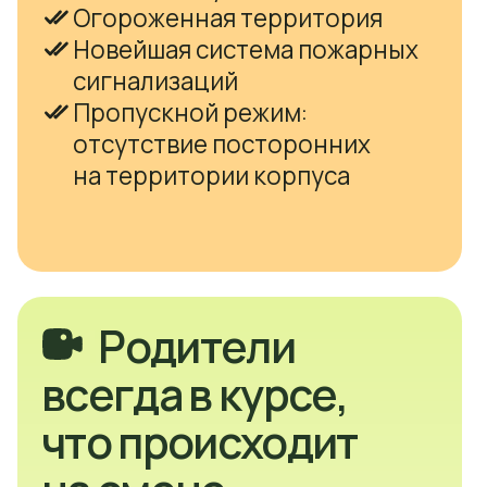
 происходит
смене
едоставляется
яция в чате +
изаторы на связи 24/7
 Camp.