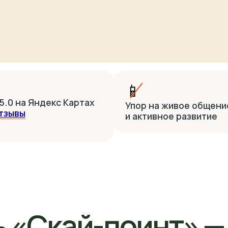
📱
 Яндекс Картах
Упор на живое общение
и активное развитие
«Скай-поинт» — ид
бы отдохнуть и про
забываемое лето
здух, живописный лес и современная