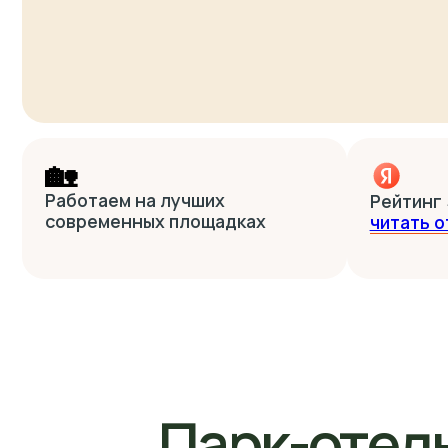
🏡
Работаем на лучших
Рейтинг 5.0 на
современных площадках
читать отзывы
Парк-отель 
место, что
не
Чистый во