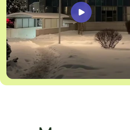
Мы проводим 
и вдо
У нас есть вс
был мак
Вкусное питание
Уют