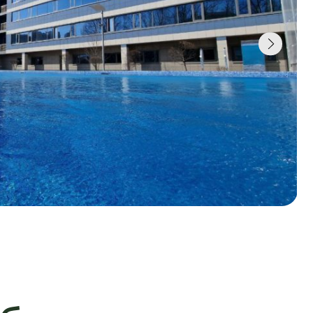
опасных
х
amp
опасность