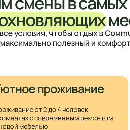
ание от 2 до 4 человек
Кру
атах с современным ремонтом
вид
й мебелью
хол
Ого
Нов
ая тумбочка
Общий шкаф
сиг
лки
Новые удобные матрасы
Про
отс
иционер
на 
11 1
все