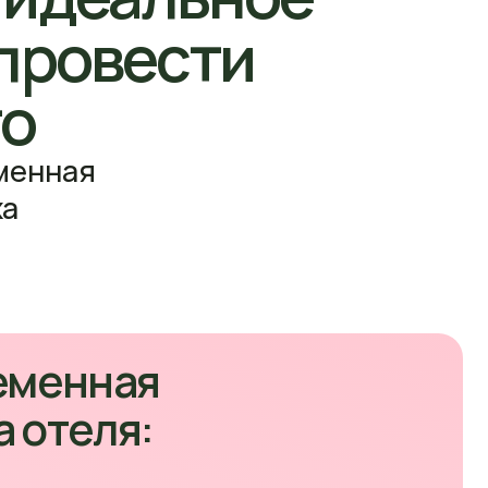
ая
я:
лейбольное поле
ивописный пруд
енажерный зал
гр