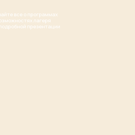
ностях лагеря
бной презентации