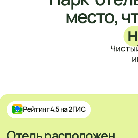
инфра
Рейтинг 4.5 на 2ГИС
Отель расположен
всего в 20−30 минутах
езды от Москвы
Проживание в отдельном современном
четырехэтажном корпусе — только дети,
педагоги и медицинский работник