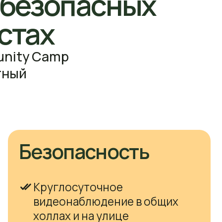
глосуточное
еонаблюдение в общих
лах и на улице
роженная территория
ейшая система пожарных
нализаций
пускной режим:
утствие посторонних
территории корпуса
Родители
гда в курсе,