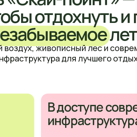
структура для лучшего отдыха
В доступе современн
инфраструктура отел
Аквапарк
Футбольное поле
Во
Теннисный корт
Актовый зал
Ж
Танцевальный зал
Бассейн
Тр
Деревянные беседки для занятий и и