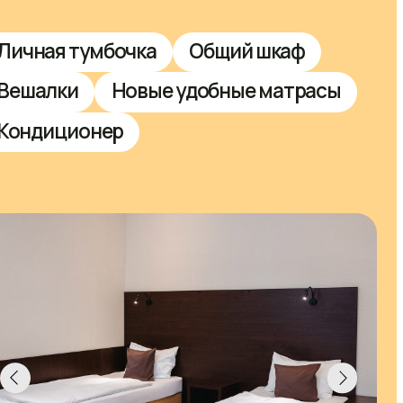
что
на 
Им пр
трансл
орган
граммы Community