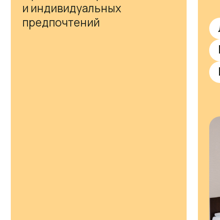
Разнообразное меню
Просторная столовая
Летние про