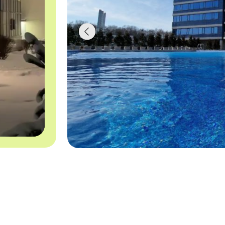
смены в самых без
хновляющих места
е условия, чтобы отдых в Cомmunity C
симально полезный и комфортный
ное проживание
Без