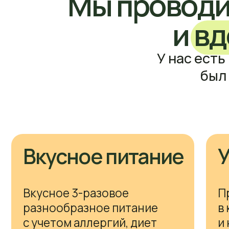
Вкусное 3-разовое
Прожив
разнообразное питание
в комн
с учетом аллергий, диет
и ново
и индивидуальных
предпочтений
Личн
Веша
Конд