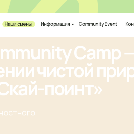
е
 смены
Информация
Community Event
Контакты
mmunity Camp —
ии чистой природ
кай-поинт»
тного
все о программах